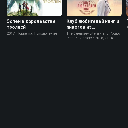
Эспен в королевстве
Клуб любителей книг и
троллей
пирогов из
картофельных
2017, Норвегия, Приключения
The Guernsey Literary and Potato
очистков
Peel Pie Society • 2018, США,
История