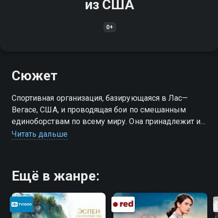
из США
0+
Сюжет
Спортивная организация, базирующаяся в Лас—
Вегасе, США, и проводящая бои по смешанным
единоборствам по всему миру. Она принадлежит и
управляется Zuffa, дочерней компанией Endeavor
Читать дальше
Group Holdings. Основана в 1993 году
Ещё в жанре: