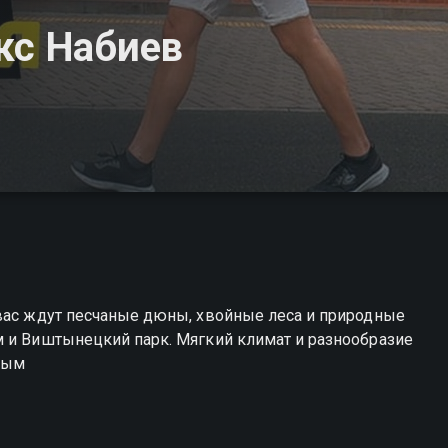
кс Набиев
 вас ждут песчаные дюны, хвойные леса и природные
м и Виштынецкий парк. Мягкий климат и разнообразие
мым