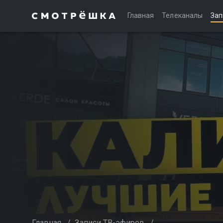
Главная
Телеканалы
Зап
Главная
/
Записи ТВ-эфиров
/