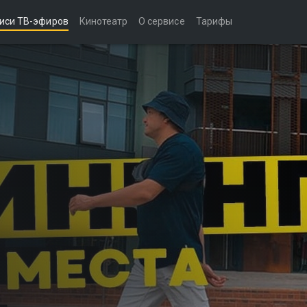
иси ТВ-эфиров
Кинотеатр
О сервисе
Тарифы