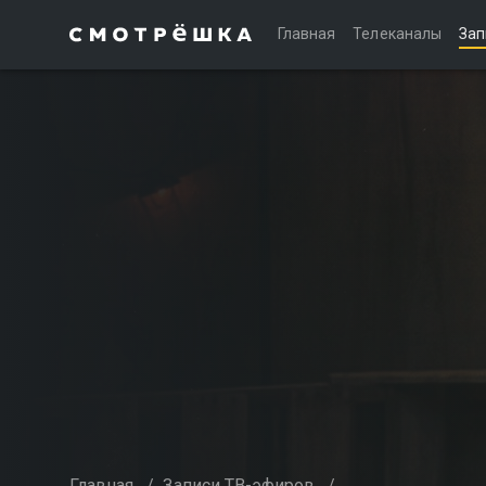
Главная
Телеканалы
Зап
Главная
/
Записи ТВ-эфиров
/