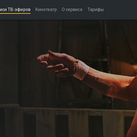
иси ТВ-эфиров
Кинотеатр
О сервисе
Тарифы