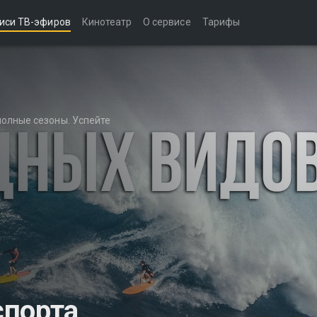
иси ТВ-эфиров
Кинотеатр
О сервисе
Тарифы
полные сезоны. Успейте
спорта