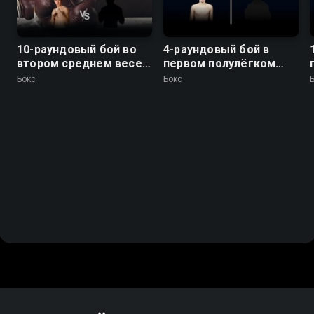
10-раундовый бой во
4-раундовый бой в
втором среднем весе
первом полулёгком
(до 76,2 кг). Павел
весе (до 55,3 кг)
Бокс
Бокс
Силягин (Россия) -
Орхан Гаджиев
(Россия)