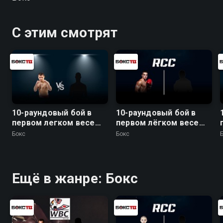
С этим смотрят
10-раундовый бой в
10-раундовый бой в
первом легком весе
первом лёгком весе
(до 59 кг): Евгений
(до 59 кг)
Бокс
Бокс
Чупраков (Россия) -
Эрни Санчез (Бразилия)
Ещё в жанре: Бокс