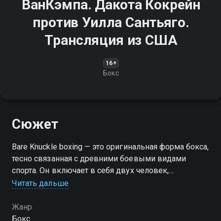
ВанКэмпа. Дакота Кокрейн
против Уилла Сантьяго.
Трансляция из США
16+
Бокс
Сюжет
Bare Knuckle boxing — это оригинальная форма бокса,
тесно связанная с древними боевыми видами
спорта. Он включает в себя двух человек,
сражающихся без боксерских перчаток или других
Читать дальше
дополнений на руках
Жанр
Бокс