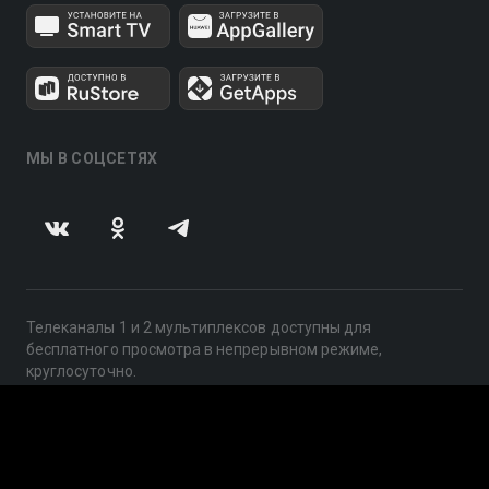
МЫ В СОЦСЕТЯХ
Телеканалы 1 и 2 мультиплексов доступны для
бесплатного просмотра в непрерывном режиме,
круглосуточно.
© 2014 — 2026, ООО «ЛайфСтрим», 109240, г. Москва,
ул. Николоямская, д. 13, стр. 2, этаж 2, ИНН 7710918800
Поддержка: help@smotreshka.tv