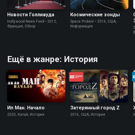
Новости Голливуда
Космические зонды
Hollywood News Feed • 2012,
Space Probes! • 2016, США,
Франция, Обзор
Информация
S
Ещё в жанре: История
Ип Ман. Начало
Затерянный город Z
2020, Китай, История
2016, США, История
I