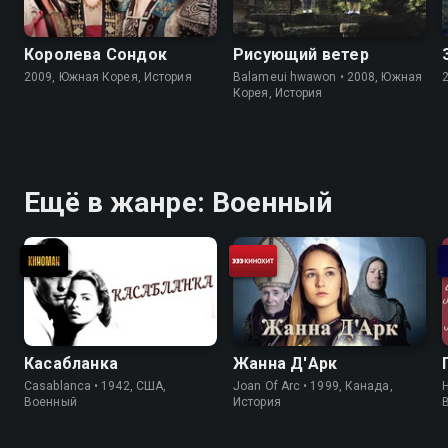
Королева Сондок
Рисующий ветер
2009, Южная Корея, История
Balameui hwawon • 2008, Южная
Корея, История
Ещё в жанре: Военный
Касабланка
Жанна Д'Арк
Casablanca • 1942, США,
Joan Of Arc • 1999, Канада,
H
Военный
История