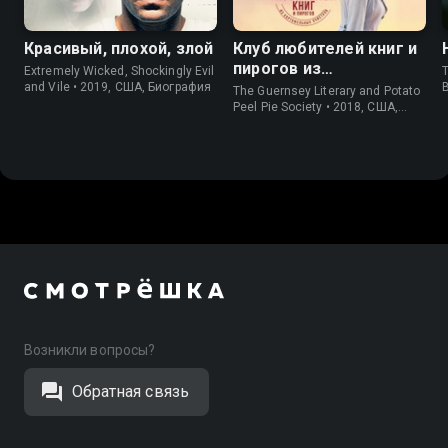
Красивый, плохой, злой
Клуб любителей книг и
пирогов из
Extremely Wicked, Shockingly Evil
T
картофельных
and Vile • 2019, США, Биография
The Guernsey Literary and Potato
очистков
Peel Pie Society • 2018, США,
История
Возникли вопросы?
Обратная связь