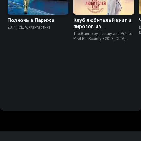
Полночь в Париже
Клуб любителей книг и
пирогов из
2011, США, Фантастика
B
картофельных
The Guernsey Literary and Potato
очистков
Peel Pie Society • 2018, США,
История