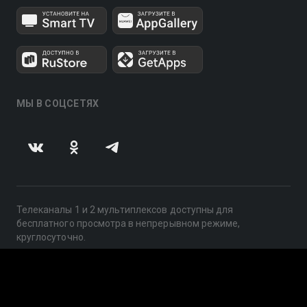
МЫ В СОЦСЕТЯХ
Телеканалы 1 и 2 мультиплексов доступны для
бесплатного просмотра в непрерывном режиме,
круглосуточно.
© 2014 — 2026, ООО «ЛайфСтрим», 109240, г. Москва,
ул. Николоямская, д. 13, стр. 2, этаж 2, ИНН 7710918800
Поддержка: help@smotreshka.tv