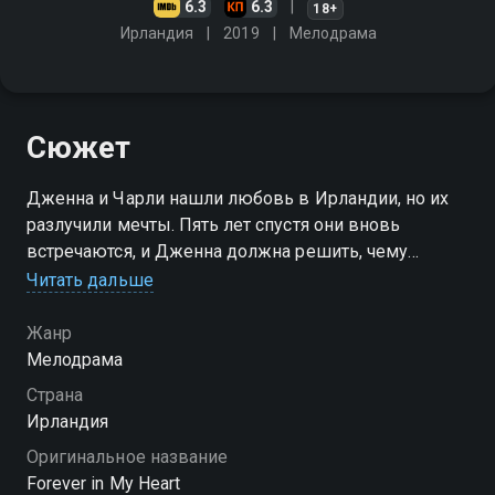
6.3
6.3
18+
Ирландия
2019
Мелодрама
Сюжет
Дженна и Чарли нашли любовь в Ирландии, но их
разлучили мечты. Пять лет спустя они вновь
встречаются, и Дженна должна решить, чему
принадлежит ее сердце - дому или Изумрудному
Читать дальше
острову
Жанр
Мелодрама
Страна
Ирландия
Оригинальное название
Forever in My Heart