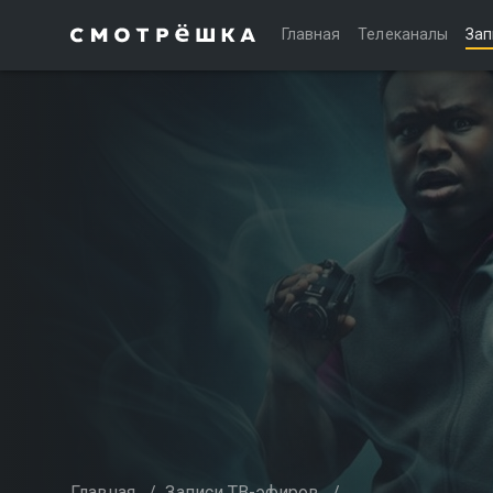
Главная
Телеканалы
Зап
Главная
/
Записи ТВ-эфиров
/