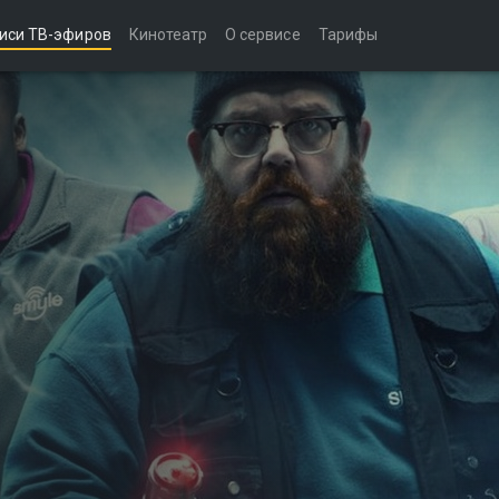
иси ТВ-эфиров
Кинотеатр
О сервисе
Тарифы