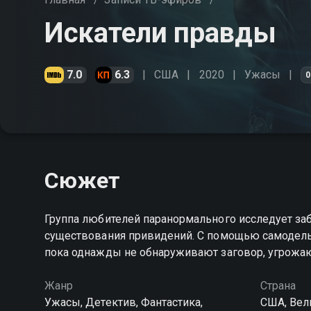
Искатели правды
7.0
6.3
США
2020
Ужасы
0
Сюжет
Группа любителей паранормального исследует за
существования привидений. С помощью самодель
пока однажды не обнаруживают заговор, угрожа
Жанр
Страна
Ужасы, Детектив, Фантастика,
США, Вел