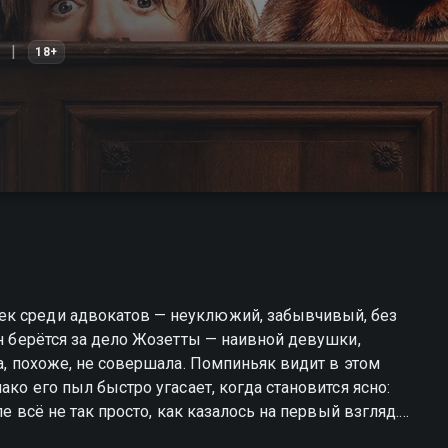
18+
ек среди адвокатов — неуклюжий, забывчивый, без
он берётся за дело Жозетты — наивной девушки,
на, похоже, не совершала. Помпиньяк видит в этом
ако его пыл быстро угасает, когда становится ясно:
ле всё не так просто, как казалось на первый взгляд.
качестве.