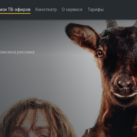
иси ТВ-эфиров
Кинотеатр
О сервисе
Тарифы
возможна реклама