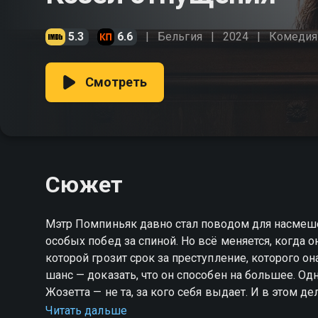
5.3
6.6
Бельгия
2024
Комедия
Смотреть
Сюжет
Мэтр Помпиньяк давно стал поводом для насмеш
особых побед за спиной. Но всё меняется, когда 
которой грозит срок за преступление, которого о
шанс — доказать, что он способен на большее. Одн
Жозетта — не та, за кого себя выдает. И в этом де
«Козёл отпущения» — смотрите онлайн в хорошем 
Читать дальше