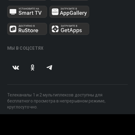
МЫ В СОЦСЕТЯХ
Телеканалы 1 и 2 мультиплексов доступны для
бесплатного просмотра в непрерывном режиме,
круглосуточно.
© 2014 — 2026, ООО «ЛайфСтрим», 109240, г. Москва,
ул. Николоямская, д. 13, стр. 2, этаж 2, ИНН 7710918800
Поддержка: help@smotreshka.tv