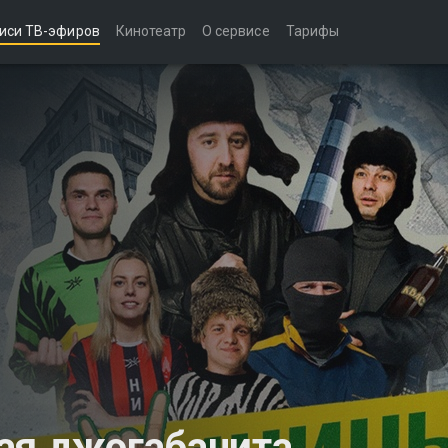
иси ТВ-эфиров
Кинотеатр
О сервисе
Тарифы
ая джогабанита