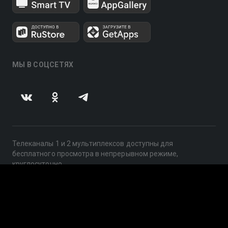
МЫ В СОЦСЕТЯХ
Телеканалы 1 и 2 мультиплексов доступны для
бесплатного просмотра в непрерывном режиме,
круглосуточно.
© 2014 — 2026, ООО «ЛайфСтрим», 109240, г. Москва,
ул. Николоямская, д. 13, стр. 2, этаж 2, ИНН 7710918800
Поддержка: help@smotreshka.tv
UUID: eef58d76-a20c-42ab-b872-1bdb4e5fa205