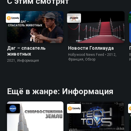
С этим смотрят
Даг – спасатель
Новости Голливуда
животных
Hollywood News Feed • 2012,
B
Франция, Обзор
2021, Информация
Ещё в жанре: Информация