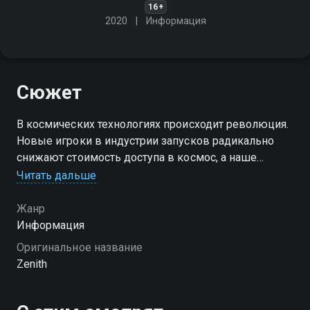
16+
2020
Информация
Сюжет
В космических технологиях происходит революция.
Новые игроки в индустрии запусков радикально
снижают стоимость доступа в космос, а наше
понимание Вселенной растёт экспоненциально
Читать дальше
благодаря космическим исследованиям
Жанр
Посмотреть онлайн 1 сезон сериала Зенит вы
Информация
можете совершенно бесплатно в хорошем HD
Оригинальное название
качестве на Смотрёшке
Zenith