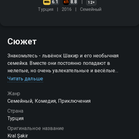
6.1
8.8
12+
Турция
2016
Cемейный
Сюжет
Знакомьтесь - львёнок Шакир и его необычная
семейка. Вместе они постоянно попадают в
нелепые, но очень увлекательные и весёлые
истории: перемещаются во времени, путешествуют
Читать дальше
в разные миры на огромной шаурме, борются с
восстанием машин и многое другое
Жанр
Cемейный, Комедия, Приключения
Страна
Турция
Оригинальное название
Kral Şakir