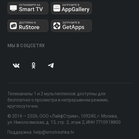
МЫ В СОЦСЕТЯХ
Телеканалы 1 и 2 мультиплексов доступны для
бесплатного просмотра в непрерывном режиме,
круглосуточно.
© 2014 — 2026, ООО «ЛайфСтрим», 109240, г. Москва,
ул. Николоямская, д. 13, стр. 2, этаж 2, ИНН 7710918800
Поддержка: help@smotreshka.tv