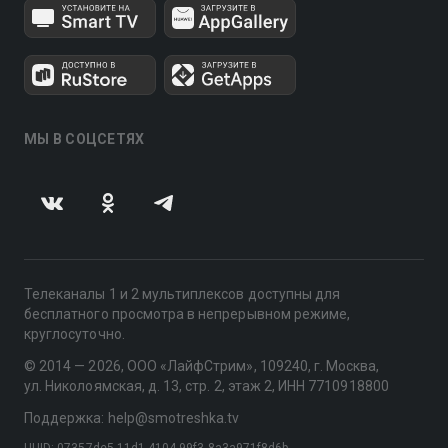
МЫ В СОЦСЕТЯХ
Телеканалы 1 и 2 мультиплексов доступны для
бесплатного просмотра в непрерывном режиме,
круглосуточно.
© 2014 — 2026, ООО «ЛайфСтрим», 109240, г. Москва,
ул. Николоямская, д. 13, стр. 2, этаж 2, ИНН 7710918800
Поддержка: help@smotreshka.tv