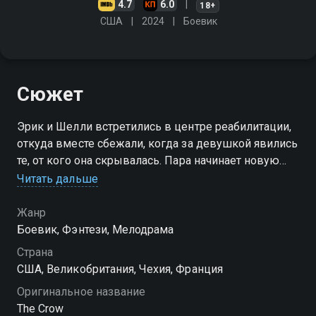
4.7
6.0
18+
США
2024
Боевик
Сюжет
Эрик и Шелли встретились в центре реабилитации,
откуда вместе сбежали, когда за девушкой явились
те, от кого она скрывалась. Пара начинает новую
главу и впервые за долгое время чувствует
Читать дальше
радость жизни. Но идиллия рушится — наёмники
влиятельного злодея убивают обоих. Погибший в
Жанр
страданиях парень получает второй шанс и
Боевик, Фэнтези, Мелодрама
возвращается в мир живых с единственным
Страна
намерением — покарать виновных в гибели его
США, Великобритания, Чехия, Франция
возлюбленной. Воскресший герой не остановится,
Оригинальное название
пока не восстановит справедливость и не заставит
The Crow
ответить каждого, кто разрушил их общее будущее.