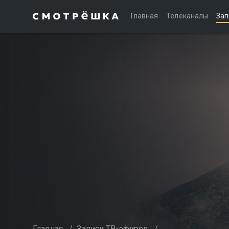
Главная
Телеканалы
Зап
Главная
/
Записи ТВ-эфиров
/