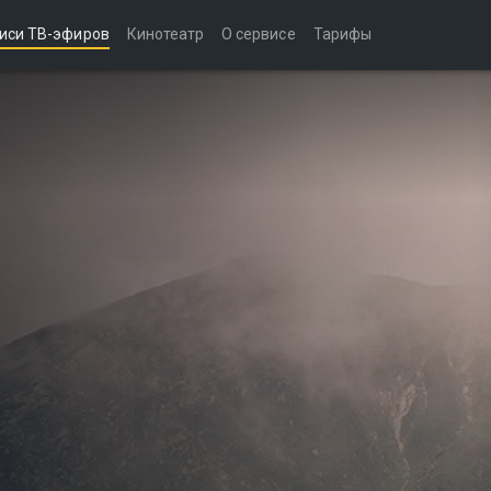
иси ТВ-эфиров
Кинотеатр
О сервисе
Тарифы