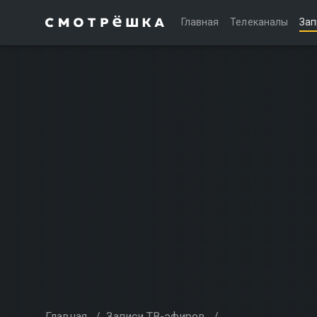
Главная
Телеканалы
Зап
Главная
/
Записи ТВ-эфиров
/