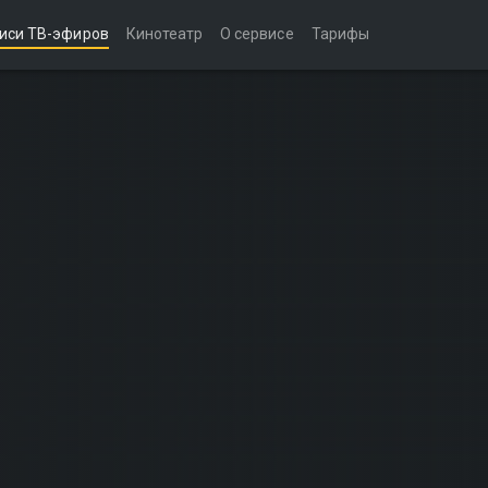
иси ТВ-эфиров
Кинотеатр
О сервисе
Тарифы