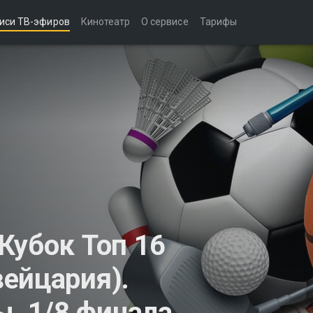
иси ТВ-эфиров
Кинотеатр
О сервисе
Тарифы
Кубок Топ 16
ейцария).
 1/8 финала.