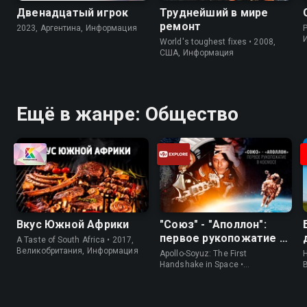
Двенадцатый игрок
Труднейший в мире
ремонт
2023, Аргентина, Информация
P
World's toughest fixes • 2008,
США, Информация
Ещё в жанре: Общество
Вкус Южной Африки
"Союз" - "Аполлон":
первое рукопожатие в
A Taste of South Africa • 2017,
космосе
Великобритания, Информация
Apollo-Soyuz: The First
H
Handshake in Space •
Информация