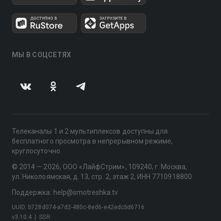
МЫ В СОЦСЕТЯХ
Телеканалы 1 и 2 мультиплексов доступны для
бесплатного просмотра в непрерывном режиме,
круглосуточно.
© 2014 — 2026, ООО «ЛайфСтрим», 109240, г. Москва,
ул. Николоямская, д. 13, стр. 2, этаж 2, ИНН 7710918800
Поддержка: help@smotreshka.tv
UUID: b728d074-a7d2-480c-8ed6-e42edcbd6716
v3.10.4
|
SSR