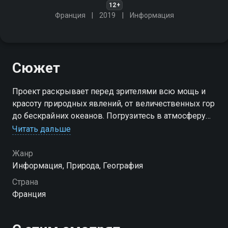
12+
Франция
2019
Информация
Сюжет
Проект раскрывает перед зрителями всю мощь и
красоту природных явлений, от величественных гор
до бескрайних океанов. Погрузитесь в атмосферу
первозданной красоты и почувствуйте силу и
Читать дальше
гармонию окружающего мира!
Жанр
Информация, Природа, География
Страна
Франция