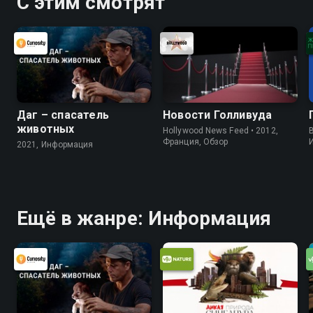
С этим смотрят
Даг – спасатель
Новости Голливуда
животных
Hollywood News Feed • 2012,
B
Франция, Обзор
2021, Информация
Ещё в жанре: Информация