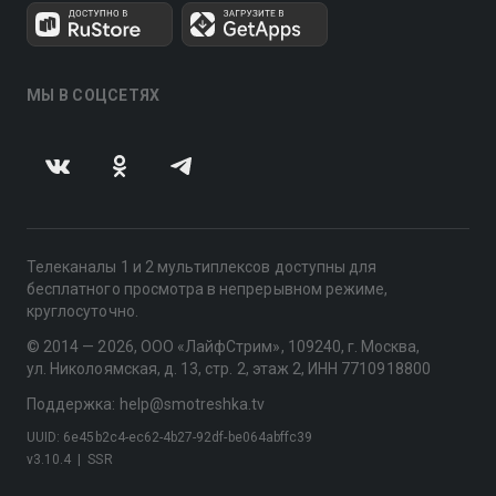
МЫ В СОЦСЕТЯХ
Телеканалы 1 и 2 мультиплексов доступны для
бесплатного просмотра в непрерывном режиме,
круглосуточно.
© 2014 — 2026, ООО «ЛайфСтрим», 109240, г. Москва,
ул. Николоямская, д. 13, стр. 2, этаж 2, ИНН 7710918800
Поддержка: help@smotreshka.tv
UUID: 6e45b2c4-ec62-4b27-92df-be064abffc39
v3.10.4
|
SSR