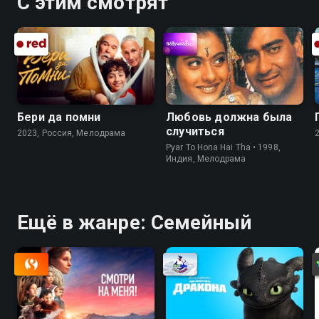
С этим смотрят
целый мир. «Собачий побег» — смотрите онлайн в
хорошем качестве.
Бери да помни
Любовь должна была
случиться
2023, Россия, Мелодрама
Pyar To Hona Hai Tha • 1998,
Индия, Мелодрама
Ещё в жанре: Cемейный