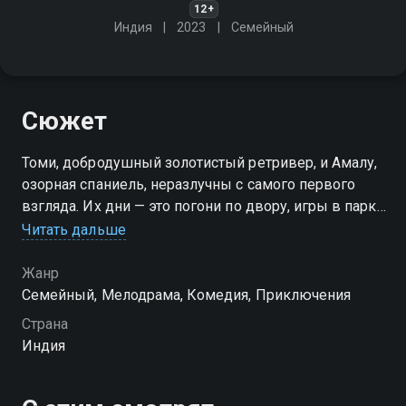
12+
Индия
2023
Cемейный
Сюжет
Томи, добродушный золотистый ретривер, и Амалу,
озорная спаниель, неразлучны с самого первого
взгляда. Их дни — это погони по двору, игры в парке
и тихие вечера рядом. Но у их хозяев другие
Читать дальше
взгляды: дружбе — пожалуйста, а вот "собачьей
любви" они не одобряют. Разлученные, Томи и
Жанр
Амалу принимают решительное решение — сбежать
Cемейный, Мелодрама, Комедия, Приключения
навстречу свободе и друг другу. Впереди их ждёт
Страна
настоящее приключение: незнакомые города,
Индия
добрые и не очень люди, встречи с другими
животными и проверка чувств на прочность. Ведь
иногда, чтобы быть вместе, нужно пройти через