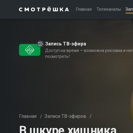
Главная
Телеканалы
Зап
Запись ТВ-эфира
Доступ на время — возможна реклама и не
посмотреть!
Главная
/
Записи ТВ-эфиров
/
В шкуре хищника