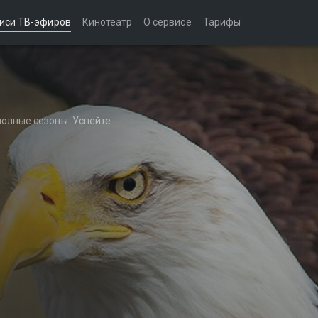
иси ТВ-эфиров
Кинотеатр
О сервисе
Тарифы
полные сезоны. Успейте