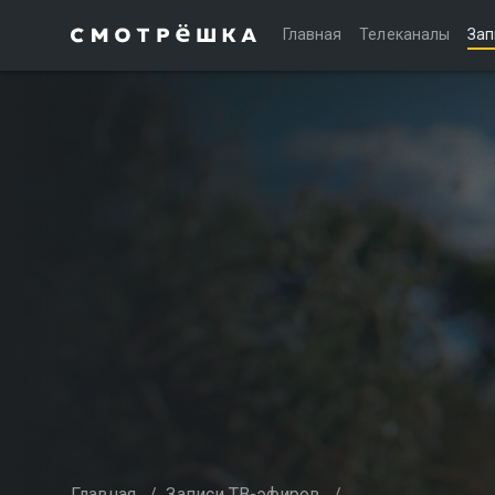
Главная
Телеканалы
Зап
Главная
/
Записи ТВ-эфиров
/