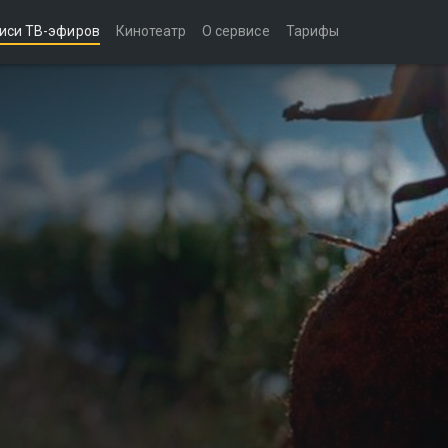
иси ТВ-эфиров
Кинотеатр
О сервисе
Тарифы