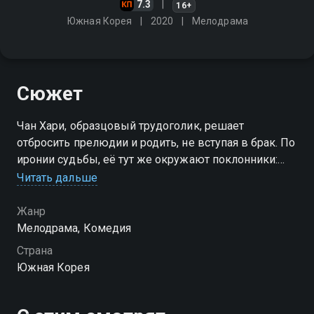
7.3
16+
Южная Корея
2020
Мелодрама
Сюжет
Чан Хари, образцовый трудоголик, решает
отбросить прелюдии и родить, не вступая в брак. По
иронии судьбы, её тут же окружают поклонники:
фотограф, врач-педиатр и молодой офисный клерк.
Читать дальше
Кто из них сможет завладеть сердцем убеждённой
карьеристки?
Жанр
Мелодрама, Комедия
Страна
Южная Корея