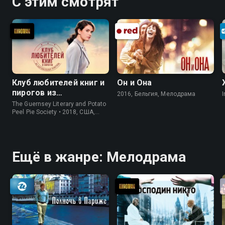
С этим смотрят
Клуб любителей книг и
Он и Она
пирогов из
2016, Бельгия, Мелодрама
I
картофельных
The Guernsey Literary and Potato
очистков
Peel Pie Society • 2018, США,
История
Ещё в жанре: Мелодрама