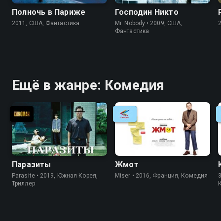
Полночь в Париже
Господин Никто
2011, США, Фантастика
Mr. Nobody • 2009, США,
Фантастика
Ещё в жанре: Комедия
Паразиты
Жмот
Parasite • 2019, Южная Корея,
Miser • 2016, Франция, Комедия
3
Триллер