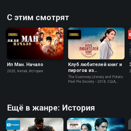
С этим смотрят
Ип Ман. Начало
Клуб любителей книг и
пирогов из
2020, Китай, История
картофельных
The Guernsey Literary and Potato
очистков
Peel Pie Society • 2018, США,
История
Ещё в жанре: История