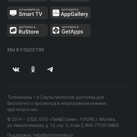
МЫ В СОЦСЕТЯХ
Телеканалы 1 и 2 мультиплексов доступны для
бесплатного просмотра в непрерывном режиме,
круглосуточно.
© 2014 — 2026, ООО «ЛайфСтрим», 109240, г. Москва,
ул. Николоямская, д. 13, стр. 2, этаж 2, ИНН 7710918800
Поддержка: help@smotreshka.tv