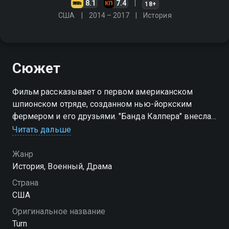
8.1
7.4
18+
США
2014 – 2017
История
Сюжет
Фильм рассказывает о первом американском
шпионском отряде, созданном нью-йоркским
фермером и его друзьями. "Банда Калпера" внесла
значительный вклад в победу северян в войне за
Читать дальше
независимость
Жанр
Посмотреть онлайн 1 сезон сериала Агент вы
История, Военный, Драма
можете совершенно бесплатно в хорошем HD
Страна
качестве на Смотрёшке
США
Оригинальное название
Turn