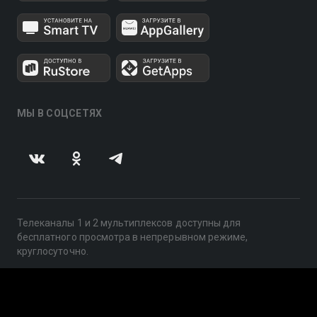
МЫ В СОЦСЕТЯХ
Телеканалы 1 и 2 мультиплексов доступны для
бесплатного просмотра в непрерывном режиме,
круглосуточно.
© 2014 — 2026, ООО «ЛайфСтрим», 109240, г. Москва,
ул. Николоямская, д. 13, стр. 2, этаж 2, ИНН 7710918800
Поддержка: help@smotreshka.tv