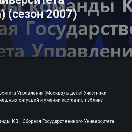
 (сезон 2007)
ситета Управления (Москва) в деле! Участники
мешных ситуаций и умении заставить публику
анды КВН Сборная Государственного Университета
платно в хорошем HD качестве на Смотрёшке