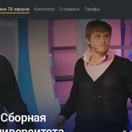
иси ТВ-эфиров
Кинотеатр
О сервисе
Тарифы
Сборная
ниверситета