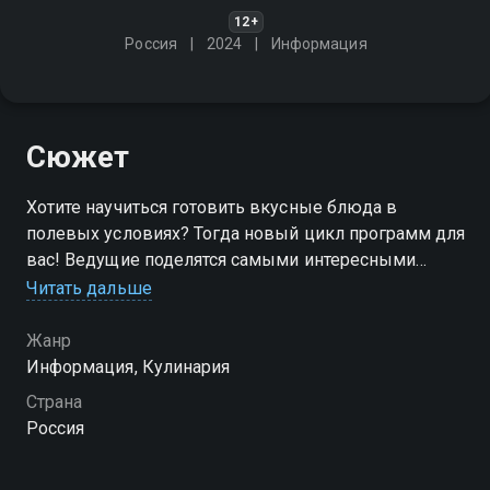
12+
Россия
2024
Информация
Сюжет
Хотите научиться готовить вкусные блюда в
полевых условиях? Тогда новый цикл программ для
вас! Ведущие поделятся самыми интересными
рецептами и кулинарными секретами
Читать дальше
Посмотреть онлайн 1 сезон сериала Высокая кухня с
Жанр
Касымычем вы можете совершенно бесплатно в
Информация, Кулинария
хорошем HD качестве на Смотрёшке
Страна
Россия