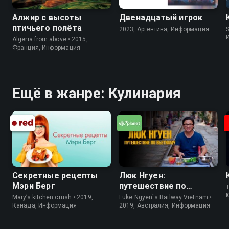
Алжир с высоты
Двенадцатый игрок
птичьего полёта
2023, Аргентина, Информация
S
Algeria from above • 2015,
Франция, Информация
Ещё в жанре: Кулинария
Секретные рецепты
Люк Нгуен:
Мэри Берг
путешествие по
T
Вьетнаму
Mary’s kitchen crush • 2019,
Luke Ngyen`s Railway Vietnam •
Канада, Информация
2019, Австралия, Информация