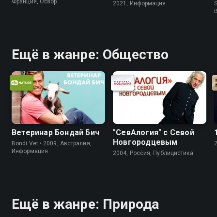
Франция, Обзор
2021, Информация
S
Ещё в жанре: Общество
Ветеринар Бондай Бич
"СевАлогия" с Севой
Новгородцевым
Bondi Vet • 2009, Австралия,
Информация
2004, Россия, Публицистика
Ещё в жанре: Природа