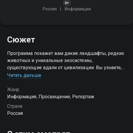
0+
Россия
Информация
Сюжет
Программа покажет вам дикие ландшафты, редких
животных и уникальные экосистемы,
существующие вдали от цивилизации. Вы узнаете,
как живут люди и животные в условиях крайнего
Читать дальше
севера, арктической пустыни или тропического леса
Жанр
Информация, Просвещение, Репортаж
Страна
Россия