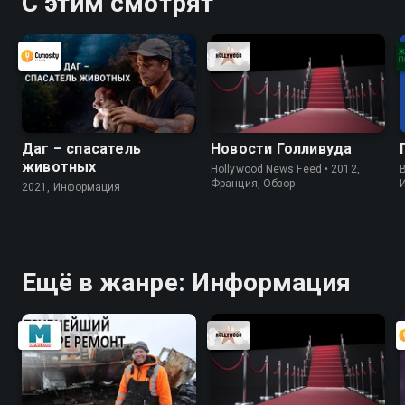
С этим смотрят
Даг – спасатель
Новости Голливуда
животных
Hollywood News Feed • 2012,
B
Франция, Обзор
2021, Информация
Ещё в жанре: Информация