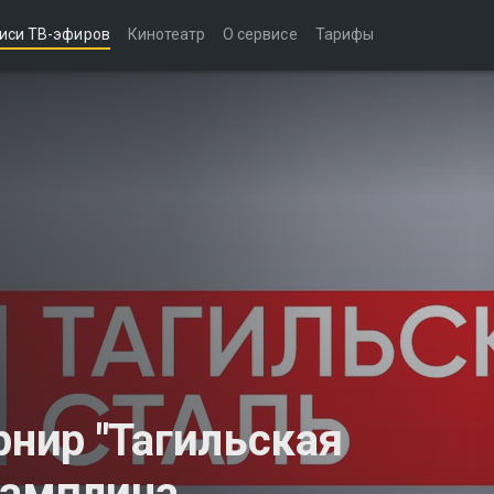
иси ТВ-эфиров
Кинотеатр
О сервисе
Тарифы
нир "Тагильская
рамплина.