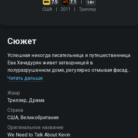
7.5
7.1
18+
США
2011
Триллер
Сюжет
Успешная некогда писательница и путешественница
Ева Хачадурян живет затворницей в
полуразрушенном доме, регулярно отмывая фасад
от красной краски, которую туда швыряют
Читать дальше
разгневанные горожане. Общество сделало ее
изгоем, и Ева безропотно принимает это наказание,
Жанр
ведь ее собственный сын Кевин совершил
Триллер, Драма
непоправимое. Пытаясь осмыслить произошедшую
Страна
катастрофу, Ева мысленно возвращается в
США, Великобритания
прошлое, шаг за шагом анализируя взросление
Оригинальное название
первенца. С самого младенчества Кевин казался ей
We Need to Talk About Kevin
чужим и пугающим: он часами плакал навзрыд в ее