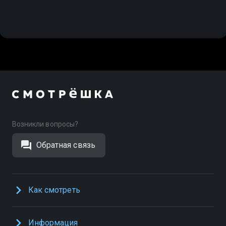
исследование природы жестокости и вечного
вопроса: рождаются ли монстрами или их создает
окружение? Смотри Что-то не так с Кевином в
хорошем качестве в приложении Смотрёшка.
Возникли вопросы?
Обратная связь
Как смотреть
Информация