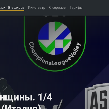
иси ТВ-эфиров
Кинотеатр
О сервисе
Тарифы
енщины. 1/4
 (Италия) -