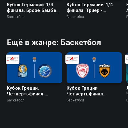
Кубок Германии. 1/4
Кубок Германии. 1/4
финала. Брозе Бамберг
финала. Триер -
- Гидельберг
Бавария
Баскетбол
Баскетбол
Ещё в жанре: Баскетбол
Кубок Греции.
Кубок Греции.
Четвертьфинал.
Четвертьфинал.
Ираклис - Миконос
Олимпиакос - АЕК
Баскетбол
Баскетбол