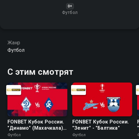
0+
Футбол
Жанр
Футбол
С этим смотрят
FONBET Кубок России.
FONBET Кубок России.
"Динамо" (Махачкала) -
"Зенит" - "Балтика"
"Крылья Советов"
Футбол
Футбол