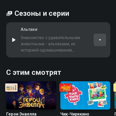
Сезоны и серии
Альпаки
Знакомство с удивительными
животными - альпаками, их
историей одомашнивания,
особенностями характера, ухода и
производства шерсти,
востребованной во всём мире
С этим смотрят
Герои Энвелла
Чик-Чирикино