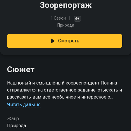
Зоорепортаж
1 Сезон
6+
Природа
Смотреть
Сюжет
Наш юный и смышлёный корреспондент Полина
отправляется на ответственное задание: отыскать и
рассказать вам всё необычное и интересное о
наших усатых, пернатых и пушистых меньших
Читать дальше
братьях! Мы непременно хотим познакомить их с
вами!
Жанр
Природа