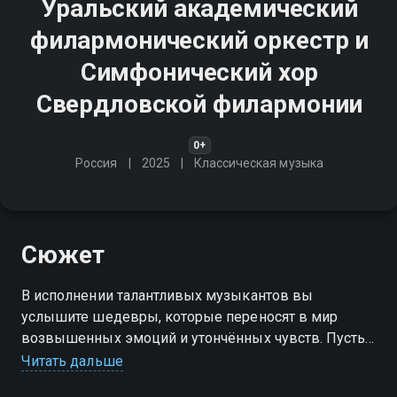
Уральский академический
филармонический оркестр и
Симфонический хор
Свердловской филармонии
0+
Россия
2025
Классическая музыка
Сюжет
В исполнении талантливых музыкантов вы
услышите шедевры, которые переносят в мир
возвышенных эмоций и утончённых чувств. Пусть
эта встреча с классикой подарит вам мгновения
Читать дальше
истинного наслаждения и душевного покоя!