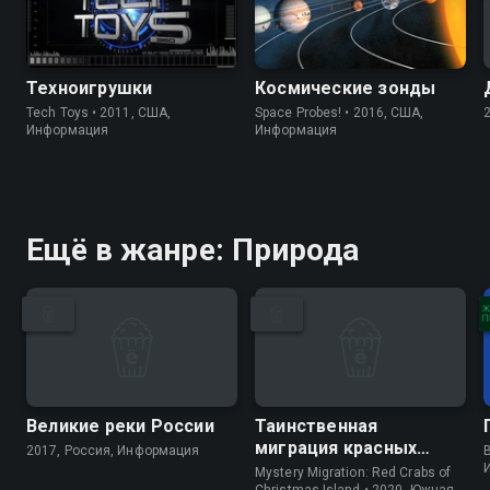
Техноигрушки
Космические зонды
Tech Toys • 2011, США,
Space Probes! • 2016, США,
Информация
Информация
Ещё в жанре: Природа
Великие реки России
Таинственная
миграция красных
2017, Россия, Информация
B
крабов
Mystery Migration: Red Crabs of
Christmas Island • 2020, Южная