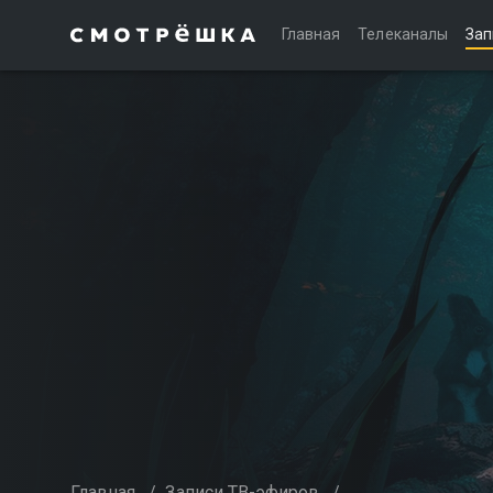
Главная
Телеканалы
Зап
Главная
/
Записи ТВ-эфиров
/