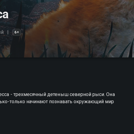
са
ый
6+
есса - трехмесячный детеныш северной рыси. Она
олько-только начинают познавать окружающий мир