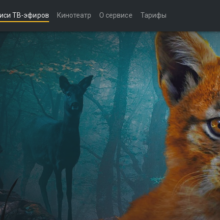
иси ТВ-эфиров
Кинотеатр
О сервисе
Тарифы