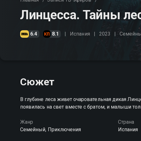
Линцесса. Тайны ле
6.4
8.1
Испания
2023
Cемейн
Сюжет
В глубине леса живет очаровательная дикая Линц
появилась на свет вместе с братом, и малыши т
Жанр
Страна
Cемейный, Приключения
Испания