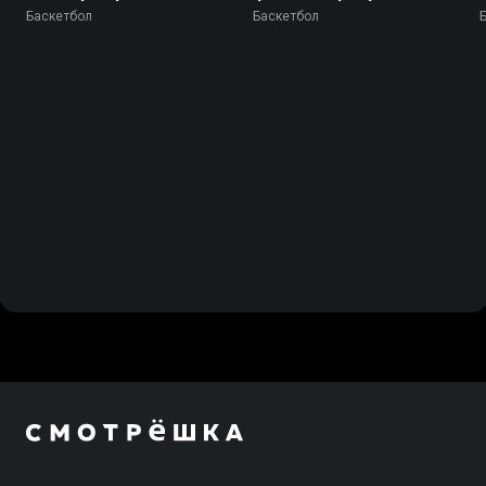
Ираклис - Миконос
Бавария
Баскетбол
Баскетбол