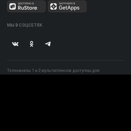
МЫ В СОЦСЕТЯХ
Телеканалы 1 и 2 мультиплексов доступны для
бесплатного просмотра в непрерывном режиме,
круглосуточно.
© 2014 — 2026, ООО «ЛайфСтрим», 109240, г. Москва,
ул. Николоямская, д. 13, стр. 2, этаж 2, ИНН 7710918800
Поддержка: help@smotreshka.tv
UUID: 3bd4f770-2a04-4a35-8b27-6f755d2022c9
v3.10.4
|
SSR