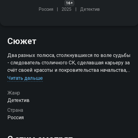
16+
Россия
2025
Детектив
Сюжет
Два разных полюса, столкнувшихся по воле судьбы
- следователь столичного СК, сделавшая карьеру за
счёт своей красоты и покровительства начальства, и
бесшабашная питерская оперативница, взрывной
Читать дальше
характер которой тормозит её карьеру
Жанр
Детектив
Страна
Россия