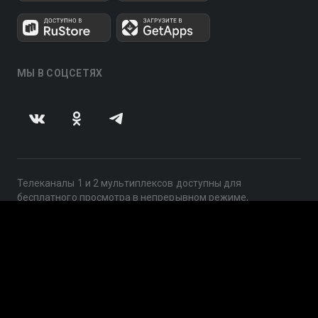
МЫ В СОЦСЕТЯХ
Телеканалы 1 и 2 мультиплексов доступны для
бесплатного просмотра в непрерывном режиме,
круглосуточно.
© 2014 — 2026, ООО «ЛайфСтрим», 109240, г. Москва,
ул. Николоямская, д. 13, стр. 2, этаж 2, ИНН 7710918800
Поддержка: help@smotreshka.tv
UUID: 529f6aeb-8d76-42e7-941c-d3bc03de7a4e
v3.10.4
|
SSR