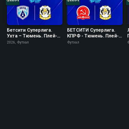
Бетсити Суперлига.
БЕТСИТИ Суперлига.
Ухта – Тюмень. Плей-
КПРФ - Тюмень. Плей-
офф. Финал
офф. 1/2 финала. Матч
2026, Футзал
Футзал
1