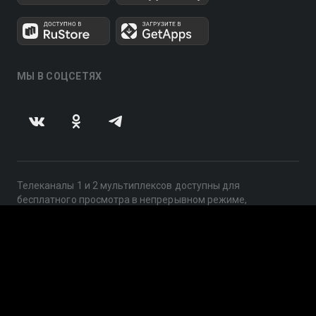
МЫ В СОЦСЕТЯХ
Телеканалы 1 и 2 мультиплексов доступны для
бесплатного просмотра в непрерывном режиме,
круглосуточно.
© 2014 — 2026, ООО «ЛайфСтрим», 109240, г. Москва,
ул. Николоямская, д. 13, стр. 2, этаж 2, ИНН 7710918800
Поддержка: help@smotreshka.tv
UUID: f40ad1e0-bdde-4ce3-9617-91d47ffb0fb0
v3.10.4
|
SSR