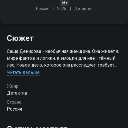
16+
Россия
2025
Детектив
Сюжет
Саша Денисова - необычная женщина. Она живёт в
мире фактов и логики, а эмоции для неё - тёмный
лес. Новое дело, которое она расследует, требует
полной отдачи: одну за другой убивают молодых
Читать дальше
девушек, гимнасток из сборной
Жанр
Детектив
Страна
Россия