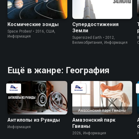
Космические зонды
Супердостижения
Земли
Space Probes! • 2016, США,
Информация
Supersized Earth • 2012,
W
Великобритания, Информация
Ещё в жанре: География
Антилопы из Руанды
Амазонский парк
Гвианы
Информация
2026, Информация