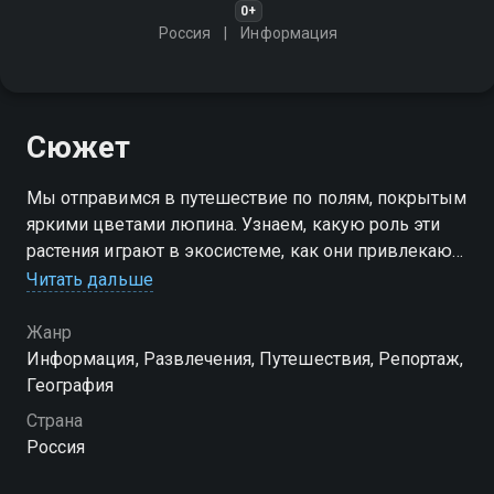
0+
Россия
Информация
Сюжет
Мы отправимся в путешествие по полям, покрытым
яркими цветами люпина. Узнаем, какую роль эти
растения играют в экосистеме, как они привлекают
насекомых-опылителей и создают уникальный
Читать дальше
природный пейзаж
Жанр
Информация, Развлечения, Путешествия, Репортаж,
География
Страна
Россия