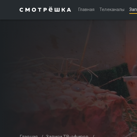
Главная
Телеканалы
Зап
Главная
/
Записи ТВ-эфиров
/