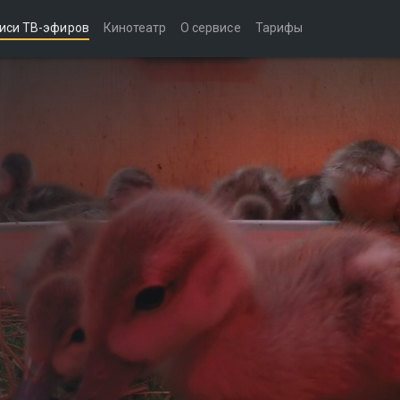
иси ТВ-эфиров
Кинотеатр
О сервисе
Тарифы