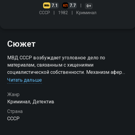
7.1
7.7
0+
СССР
1982
Криминал
Сюжет
МВД СССР возбуждает уголовное дело по
материалам, связанным с хищениями
социалистической собственности. Механизм аферы
был разработан главой преступной группировки -
Читать дальше
Виктором Лыкиным
Жанр
Посмотреть онлайн 1 сезон сериала Профессия —
Криминал, Детектив
следователь вы можете совершенно бесплатно в
Страна
хорошем HD качестве на Смотрёшке
СССР