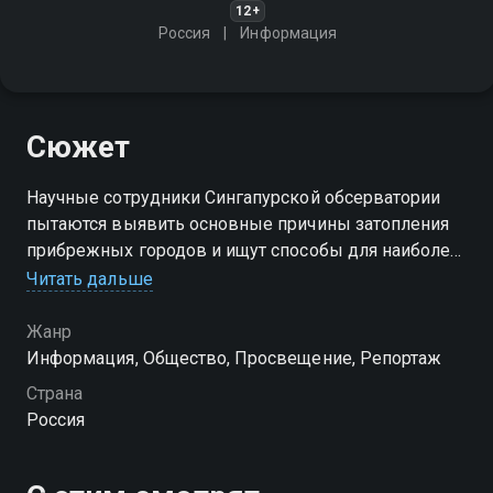
12+
Россия
Информация
Сюжет
Научные сотрудники Сингапурской обсерватории
пытаются выявить основные причины затопления
прибрежных городов и ищут способы для наиболее
эффективного мониторинга уровня моря и
Читать дальше
укрепления береговой линии
Жанр
Информация, Общество, Просвещение, Репортаж
Страна
Россия