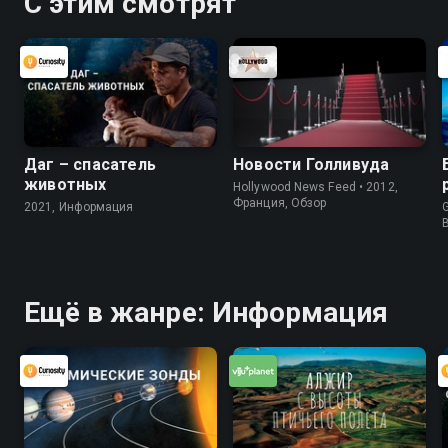
С этим смотрят
Даг – спасатель
Новости Голливуда
животных
Hollywood News Feed • 2012,
Франция, Обзор
2021, Информация
G
Ещё в жанре: Информация