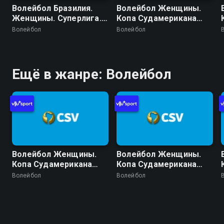
Волейбол Бразилия.
Волейбол Женщины.
Женщины. Суперлига.
Копа Судамерикана
Регулярный сезон
2026 (Лима, Перу).
Волейбол
Волейбол
2025/26. 19 тур. Озаску
День 5. Матч за 5
Сан-Кристован -
место
Флуминенсе
Ещё в жанре: Волейбол
Волейбол Женщины.
Волейбол Женщины.
Копа Судамерикана
Копа Судамерикана
2026 (Лима, Перу).
2026 (Лима, Перу).
Волейбол
Волейбол
День 5. Финал
День 5. Матч за 5
место